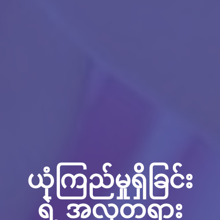
ယုံကြည်မှုရှိခြင်း
ရဲ့ အလှတရား